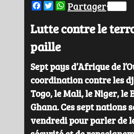
Facebook
Twitter
WhatsApp
Partager
Lutte contre le terr
paille
Sept pays d’Afrique de l’O
coordination contre les dji
Togo, le Mali, le Niger, le 
Ghana. Ces sept nations s
vendredi pour parler de l
sécurité et de renseigneme