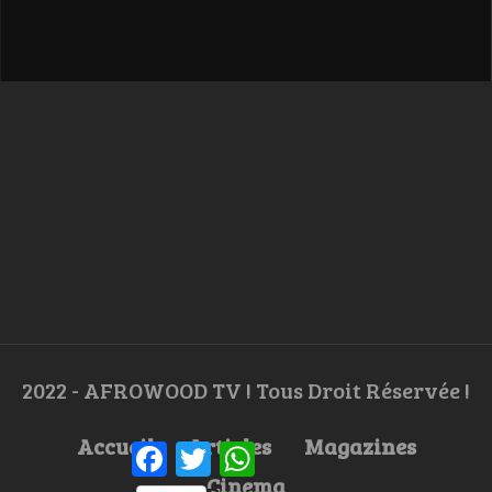
2022 - AFROWOOD TV ! Tous Droit Réservée !
Accueil
Articles
Magazines
Facebook
Twitter
WhatsApp
Cinema