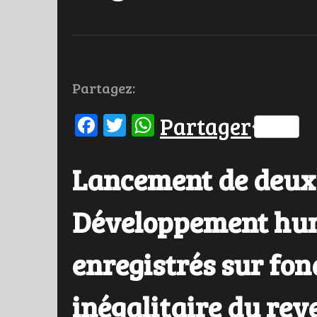
Partagez:
Facebook
Twitter
WhatsApp
Partager
Lancement de deux 
Développement hum
enregistrés sur fon
inégalitaire du rev