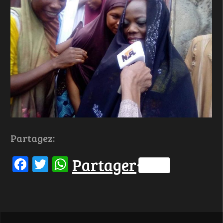
Partagez:
Facebook
Twitter
WhatsApp
Partager