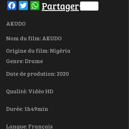
Facebook
Twitter
WhatsApp
Partager
AKUDO
Nom du film: AKUDO
Origine du film: Nigéria
Genre: Drame
Date de prodution: 2020
Qualité: Vidéo HD
Durée: 1h49min
Langue: Français