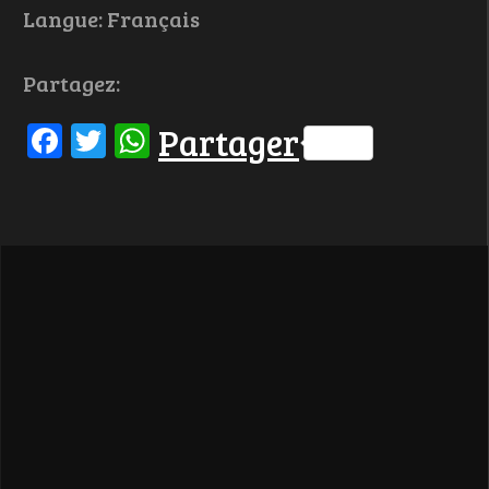
Langue: Français
Partagez:
Facebook
Twitter
WhatsApp
Partager