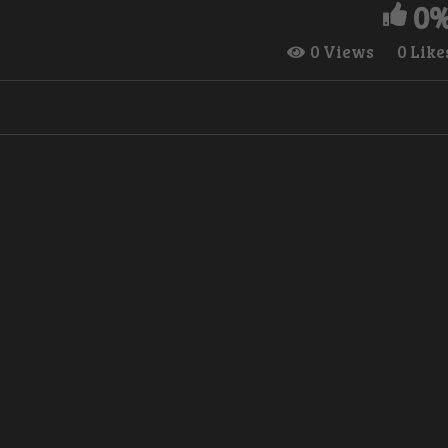
0
0 Views
0 Like