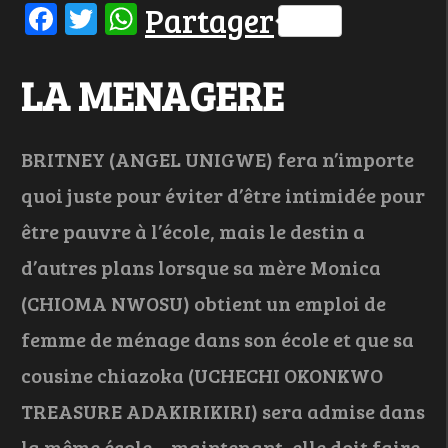
Facebook
Twitter
WhatsApp
Partager
LA MENAGERE
BRITNEY (ANGEL UNIGWE) fera n’importe
quoi juste pour éviter d’être intimidée pour
être pauvre à l’école, mais le destin a
d’autres plans lorsque sa mère Monica
(CHIOMA NWOSU) obtient un emploi de
femme de ménage dans son école et que sa
cousine chiazoka (UCHECHI OKONKWO
TREASURE ADAKIRIKIRI) sera admise dans
la même école… maintenant, elle doit faire