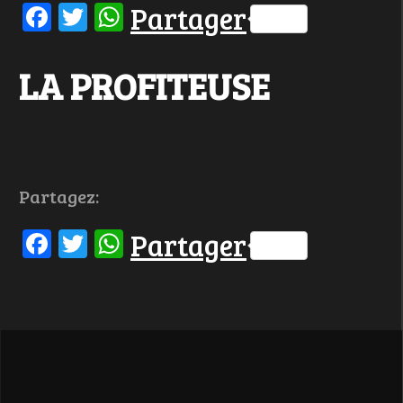
Facebook
Twitter
WhatsApp
Partager
LA PROFITEUSE
Partagez:
Facebook
Twitter
WhatsApp
Partager