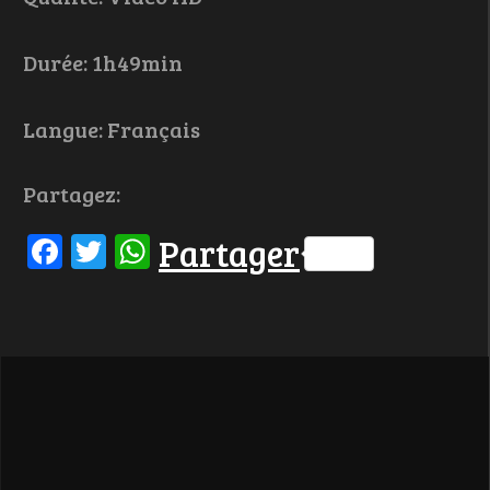
Durée: 1h49min
Langue: Français
Partagez:
Facebook
Twitter
WhatsApp
Partager