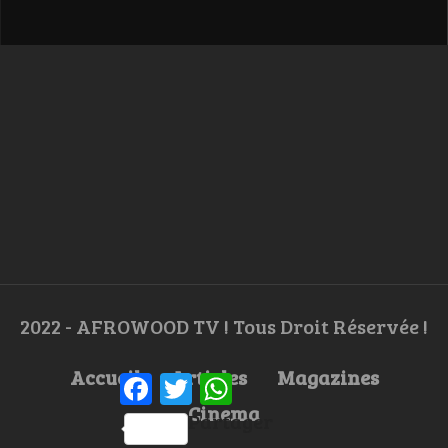
2022 - AFROWOOD TV ! Tous Droit Réservée !
Accueil
Articles
Magazines
Facebook
Twitter
WhatsApp
Cinema
Partager