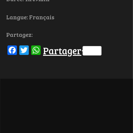
Langue: Français
Partagez:
Facebook
Twitter
WhatsApp
Partager